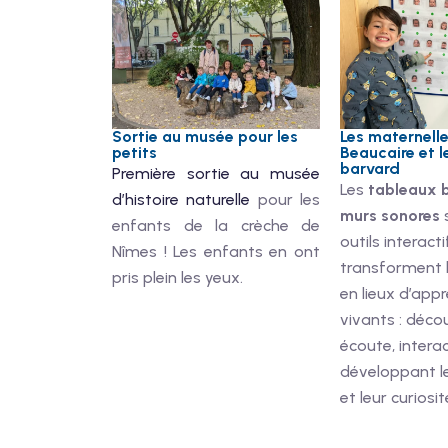
Sortie au musée pour les
Les maternell
petits
Beaucaire et l
barvard
Première sortie au musée
Les
tableaux 
d’histoire naturelle
pour les
murs sonores
enfants de la crèche de
outils interacti
Nîmes ! Les enfants en ont
transforment 
pris plein les yeux.
en lieux d’app
vivants : déco
écoute, intera
développant l
et leur curiosit