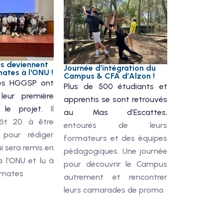
s deviennent
Journée d’intégration du
ates à l'ONU !
Campus & CFA d’Alzon !
les HGGSP ont
Plus de 500 étudiants et
leur première
apprentis se sont retrouvés
 le projet.
Il
au Mas d’Escattes
,
tôt 20 à être
entourés de leurs
 pour rédiger
formateurs et des équipes
i sera remis en
pédagogiques. Une journée
 l’ONU et lu à
pour découvrir le Campus
omates.
autrement et rencontrer
leurs camarades de promo.