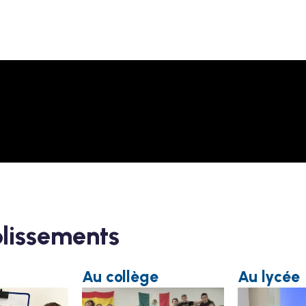
blissements
Au collège
Au lycée