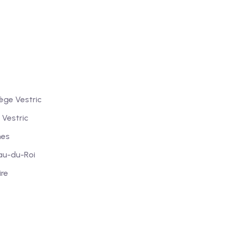
s
ège Vestric
 Vestric
mes
au-du-Roi
ire