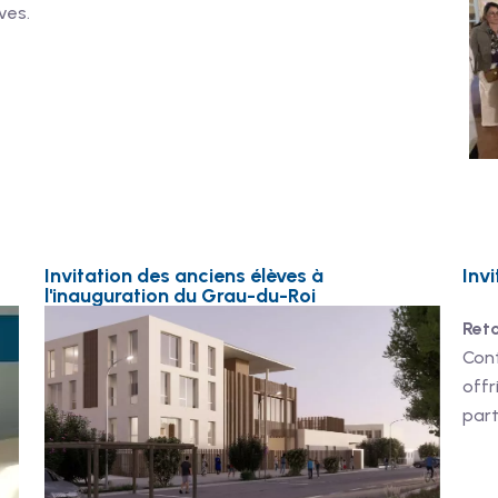
ves.
Invitation des anciens élèves à
Inv
l'inauguration du Grau-du-Roi
Reto
Con
offr
part