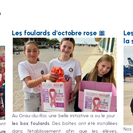
?
Les foulards d'octobre rose 🎀
Le
la 
Au Grau-du-Roi, une belle initiative a vu le jour :
les box foulards
. Des boîtes ont été installées
ont
Nos
dans l’établissement afin que les élèves,
ure