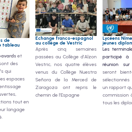
Echange franco-espagnol
Lycéens Nîme
es de
au collège de Vestric
jeunes diplom
e tableau
Après cinq semaines
Les termina
bavards
et
passées au Collège d’Alzon
participé à 
sont des
Vestric, nos quatre élèves
réunion sur
fs qui
venus du Collège Nuestra
seront bien
les espaces
Señora de la Merced de
sélectionnés
rentissage
Zaragoza ont repris le
un rapport qu
uvertes,
chemin de l’Espagne
commission à
ctions tout en
tous les dipl
eur langage
é.