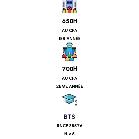
H
6
5
0
AU CFA
1ER ANNÉE
H
7
0
0
AU CFA
2EME ANNÉE
BTS
RNCP 38576
Niv.5