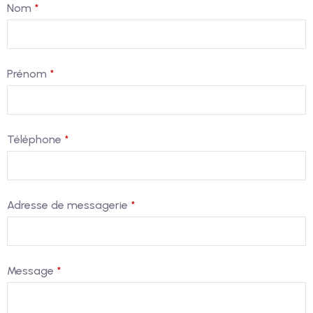
Nom
*
Business
Prénom
*
Email
*
Téléphone
*
Adresse de messagerie
*
Message
*