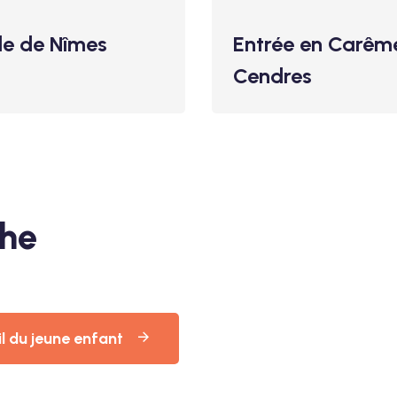
le de Nîmes
Entrée en Carêm
Cendres
che
il du jeune enfant