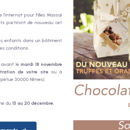
e l’internat pour filles Massaï
nts partiront de nouveau cet
les enfants dans un bâtiment
res conditions.
 avant le
mardi 18 novembre
stration de votre site
ou à
erpétue 30000 Nîmes).
ine du
15 au 20 décembre.