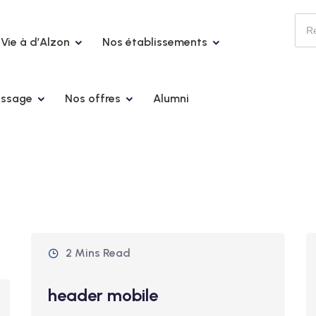
Vie à d’Alzon
Nos établissements
issage
Nos offres
Alumni
2 Mins Read
header mobile