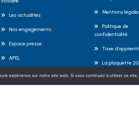
scolaire
Mentions légale
Les actualités
Politique de
Nos engagements
confidentialité
Espace presse
Taxe d’apprent
APEL
La plaquette 2
2026 de l’Institut d
Rejoindre l’équipe de
eure expérience sur notre site web. Si vous continuez à utiliser ce sit
l’Institut
Espace enseign
Copyright 2026 Institut Emmanuel d'Alzon Nîmes