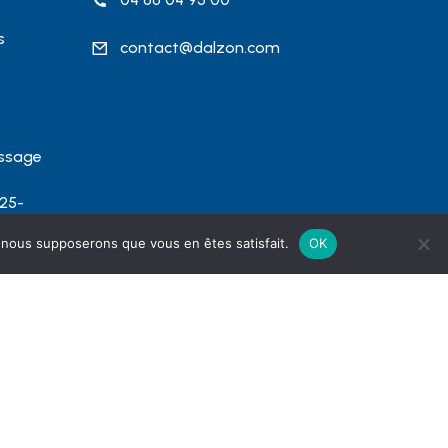
s
contact@dalzon.com
issage
025-
’Alzon
e, nous supposerons que vous en êtes satisfait.
OK
ants