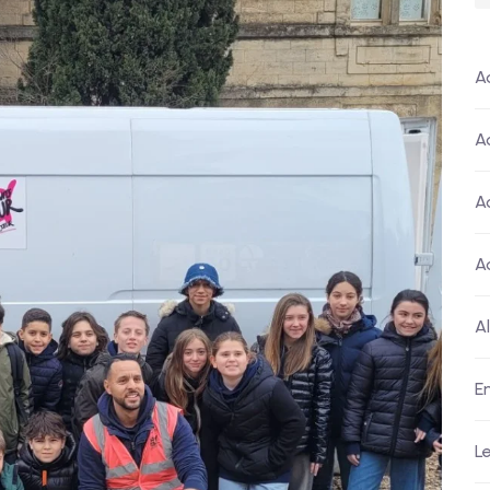
A
A
A
A
A
E
L