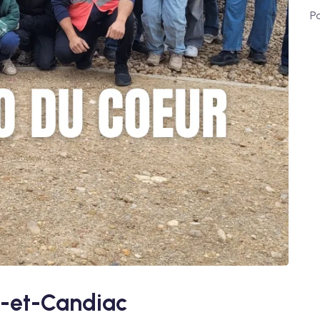
P
c-et-Candiac