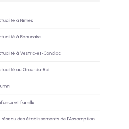
ctualité à Nîmes
ctualité à Beaucaire
ctualité à Vestric-et-Candiac
ctualité au Grau-du-Roi
lumni
nfance et famille
e réseau des établissements de l’Assomption