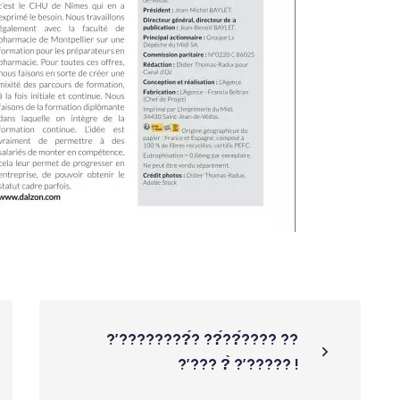
?’????????́? ??́??́???? ??
?’??? ?̀ ?’????? !