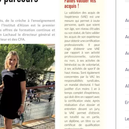
A
A
A
A
A
E
L