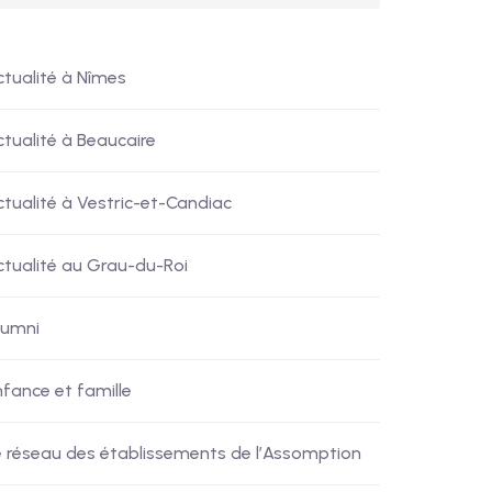
ctualité à Nîmes
ctualité à Beaucaire
ctualité à Vestric-et-Candiac
ctualité au Grau-du-Roi
lumni
nfance et famille
e réseau des établissements de l’Assomption