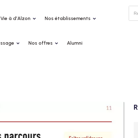
Vie à d’Alzon
Nos établissements
issage
Nos offres
Alumni
R