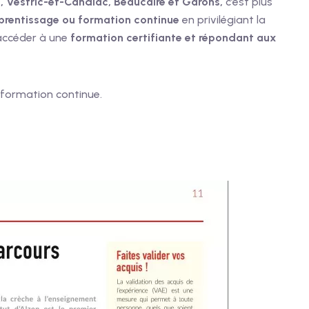
 Vestric-et-Candiac, Beaucaire et Garons,
c’est plus
pprentissage ou formation continue
en privilégiant la
accéder à une
formation certifiante et répondant aux
 formation continue.