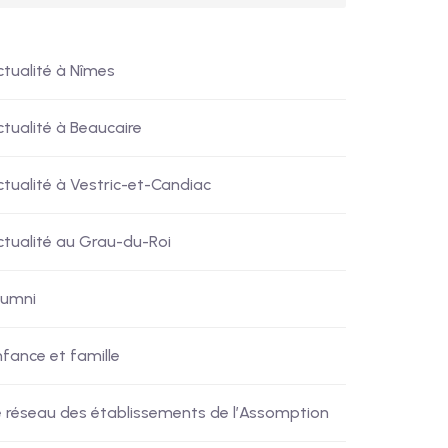
ctualité à Nîmes
ctualité à Beaucaire
ctualité à Vestric-et-Candiac
ctualité au Grau-du-Roi
lumni
nfance et famille
e réseau des établissements de l’Assomption