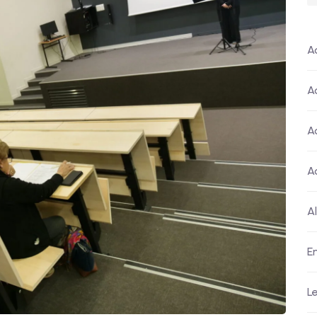
A
A
A
A
A
E
L