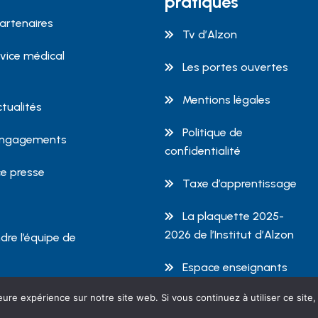
pratiques
artenaires
Tv d’Alzon
rvice médical
Les portes ouvertes
Mentions légales
ctualités
Politique de
engagements
confidentialité
e presse
Taxe d’apprentissage
La plaquette 2025-
2026 de l’Institut d’Alzon
dre l’équipe de
Espace enseignants
eure expérience sur notre site web. Si vous continuez à utiliser ce sit